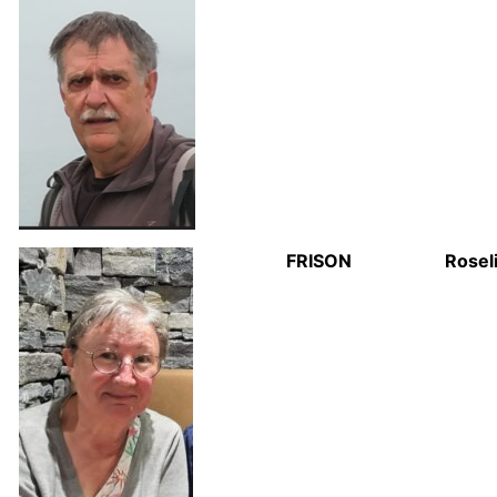
FRISON
Rosel