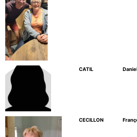
CATIL
Danie
CECILLON
Franç