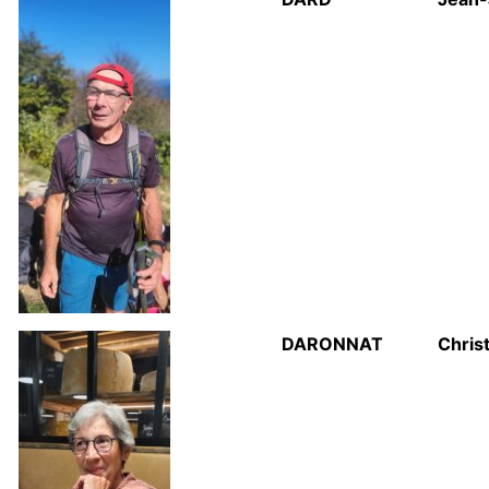
DARONNAT
Chris